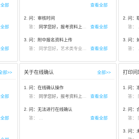
身份证件信息无法修改，其它信息都可以通过手机APP进行修改。部分信
看全部
查看全部
2. 问：审核时间
2. 问
章》规定：网上交费视为考生已确认所有报名信息无误。交费成功后，考
看全部
答：
同学您好，
一般需要一到三个工作日审
查看全部
报考资料上传
3. 问：附中报名资料上传
3. 问
看全部
答：
同学您好，艺术类专业报考证是针对高考同学的。初中小学生可根据学校公告要求进行上传，第三项一般是需要上传学籍证明。具体需要参考学校招生公告要求。
查看全部
关于在线确认
打印问
全部>>
全部>>
1. 问：在线确认操作
1. 问
答：
同学您好，报考资料上传审核，是作为线上报名的
看全部
答：
同学您好，
审核通过后，请您在院校规
查看全部
答：
同学您好
报考资料上传
2. 问：无法进行在线确认
2. 问
看全部
答：
同学您好，如果遇到无法进行在线确认操作：
查看全部
答：
1.
同学
3. 问