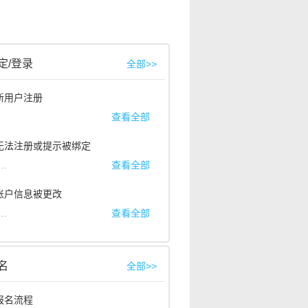
定/登录
全部>>
：新用户注册
便可多所院校一站报名。相对于现场确认，无需排队等候和来回往返，让您
①手机号注册：用手机号获取验证码并设置登录密码后点击注册，登录后
查看全部
②证件号注册：点击注册页面最下方的“用证件号注册”，输入二代身份
：无法注册或提示被绑定
（PS：大陆考生必须绑定二代身份证号，港澳台考生绑定港澳台通行证
答：
同学您好，有此提示代表您的证件已经注册过账号了。可使用身份证号作
查看全部
：账户信息被更改
答：
同学您好，您可以把截图发送到我们官方邮箱：
查看全部
artstudent@yixianinfo.c
名
全部>>
：报名流程