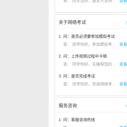
答：
同学您好，报名只支持支付宝支付，感谢您对艺术升的支持！
查
关于网络考试
1. 问：是否必须要参加模拟考试
答：
同学你好，参加模拟考试是为了测试手机是否符合硬件要求，同时可以熟悉考试的流程，以及调整好考试拍摄的角度。请务必在正式考试之前，完成模拟考试并提交视频。
查
2. 问：上传视频过程中卡顿
答：
同学你好，先确保您的手机内存足够，然后保持网络的良好链接，如果出现长时间卡顿可以退出后台进程，点击重新上传。
查
3. 问：是否完成考试
答：
同学你好，完成网络考试之后，点击提交视频，显示上传成功表示完成。你也可以点退出之后点击网络考试按钮，页面显示完成考试代表考试成功，显示已结束代表未按要求完成考试。
查
服务咨询
1. 问：客服咨询热线