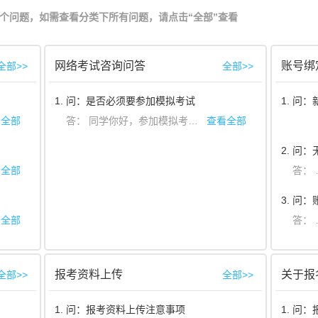
个问题，如需查看分类下所有问题，请点击“全部”查看
网络考试咨询问答
账号绑
全部>>
全部>>
1. 问：是否必须要参加模拟考试
1. 问
过艺术升
看全部
App进行报名缴费、审核确认并可以打印准考证,并且一次认证
答：
同学你好，参加模拟考试是为了测试手机是否符合硬件要求，同时可以熟悉考试的流程，以及调整好考试拍摄的角度。请务必在正式考试之前，完成模拟考试并提交视频。
查看全部
2. 问
答：
看全部
3. 问
看全部
报考资料上传
关于报
全部>>
全部>>
1. 问：报考资料上传注意事项
1. 问