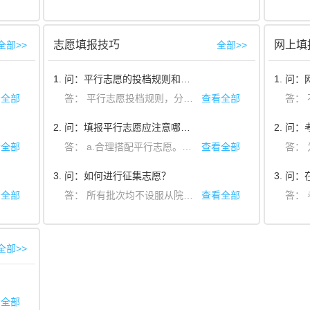
身体条件限报：根据体检指导意见，考生因身体某
政策性限报：根据招生政策的有关规定而限制报考，例如：报考音
志愿填报技巧
网上填
全部>>
全部>>
1. 问：平行志愿的投档规则和程序是怎样的？
看全部
答：
平行志愿投档规则，分三个具体步骤：
查看全部
答：
不能。
a.按分数将每个专业下填报的考生从高到低排名。
b.按每个专业的考生顺序，依次浏览不同考生的志愿。
2. 问：填报平行志愿应注意哪些方法？
c.具体到某个考生的志愿，则按照该考生填报的学校顺序依次浏览。
独立设置的本科艺术院校（中央戏剧学院、中央美术学院、中央音乐学院
看全部
答：
a.合理搭配平行志愿。在同一批次的一组平行志愿中，院校的搭配非常重要，既不要全部填报热门学校，也不要全部填报冷门院校，要根据自己的分数、身体条件等，在有可能录取的学校里填报2-3个热门学校，填报2-3个冷门的学校，一旦热门学校投不进去，还有冷门的学校保底。
查看全部
答：
为了
平行志愿程序：投档时首先将考生总分从高到低进行排序，按排序依次检索考生志愿，检索时从平行志愿1到平行志愿5依次进行检索，被检索的志愿一旦出现符合投档条件的院校即向院校投档档案。档案投出，或考生志愿均投满或不符合条件，则进入下一考生的志愿检索。原则上按照招生计划的105%左右的比例向招生院校投档档案。
b.将自己最希望就读的学校排列在平行志愿的前面。尽管是平行志愿，但还是有先后顺序的，排序上的先后就是投档的顺序。如果你填报的平行志愿中有三所学校满足投档条件，那么你的档案就会投到三所学校中排在前面的那一所。
c.平行志愿院校按前后顺序，可采用以下策略：前边“冲一冲”，中间“稳一稳”，后边“保一保”。
3. 问：如何进行征集志愿？
d.慎重填报是否同意专业调剂志愿。在院校进行新生录取时，如考生填报的专业志愿均不能满足，且此时有些专业还未录取满额，如考生同意专业调剂，就有可能被调剂录取到这些专业，否则将被退档.但调剂录取的专业可能与所报初衷相差较远，考生要有足够的心理准备。因此，考生对是否同意专业调剂志愿要认真权衡，慎重选择。
看全部
答：
所有批次均不设服从院校调剂志愿。对于按相关规定投档后完不成招生计划的院校，实行网上征集志愿。第一批征集志愿最低分控制线执行同批次最低控制线。征集志愿后，生源仍不足时，将根据院校缺额情况报省招生委员会批准后降分征集，并及时向社会公布。
查看全部
答：
考
要了解所选报招生院校的招生章程。招生院校《招生章程》中的录取规则和相关录取要求，是招生院校录取新生的重要依据，如招生院校对考生的身体条件，性别，外语语种，单科成绩等要求，在招生章程里都有明确规定，不符合规定要求的就不要填报。
全部>>
看全部