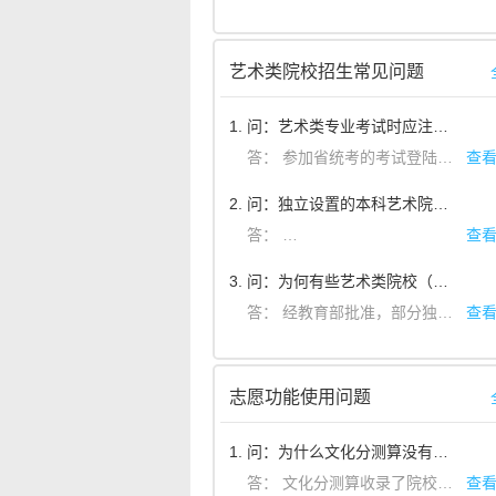
PS.未达到某个批次录取控制分数线的考生也可以填报这个批次志愿（含征集志愿）。只有填报了该批次的志愿（包括征集志愿），才有可能获得政策性降分录取的机会。
艺术类院校招生常见问题
1. 问：艺术类专业考试时应注意哪些问题？
答：
参加省统考的考试登陆该省招生教育考试院网站，参加省外院校校考的考生登陆招生院校官方网站，详细了解专业考试时间及地点、科目及分值、年度招生范围、录取原则等，并按要求做好充分准备。参加省外院校校考的考生，校考专业涉及省级统考的，需参加省级统考并合格。
查
2. 问：独立设置的本科艺术院校有哪些？怎样参加这类院校的专业考试？
答：
全国共有30所经教育部批准
查
3. 问：为何有些艺术类院校（专业）没有公布本科提前批招生计划人数？
答：
经教育部批准，部分独立设置的本科艺术院校的艺术类本科专业，其招生可不做分省计划，因此这部分艺术类院校只公布招生专业，未公布招生计划人数。
查
志愿功能使用问题
1. 问：为什么文化分测算没有我想要的院校信息？
答：
文化分测算收录了院校最近一年高考录取时使用的综合分计算公式。文化分测算没有数据的院校，两种情况：1.院校信息未收录；2.院校往年录取政策与今年有变化，数据无法进行参考计算。
查