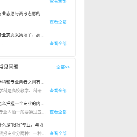
答：
同学您好，如果想要了解报考指南详情，可以在艺术升
查看全部
APP
搜索“报考指
00，非高峰期客服工作时间：9：00-18：00。若在非服务时间内咨询，
2. 问：专业志愿与高考志愿的区别
.多重组合筛选。5.高仿真纸填报志愿。如果在使用的过程中，您遇到问题
查看全部
业志愿是指高等学校的一个系里或中等专业学校里，根据科学分工或生产部
录取时，尊重考生所选报的专业顺序。每个专业的录取要德、
3. 问：专业志愿采集填了，高考志愿是否也必须要填
考试科目等多维度智能筛选。2.往年录取最低分和发证计划可供参考3.
答：
如果考生是确定要报考某所院校的，填完专业志愿后，在填报高考志愿时
查看全部
常见问题
全部>>
1. 问：学科和专业两者之间有什么区别？
是高校教学、科研等基本功能单位，是对高校人才培养、科学研究等范围的相对界定。新专业目录中把学科分为13大门类，不同的学科就是不同的科学知识体系。
查看全部
出来的具体方向，同一学科可以组成若干专业，不同学科之间也可以组成跨学科专业。
现与创新，专业的目标是为社会培养各级各类专门人才。
2. 问：怎么把握一个专业的内涵？
业内涵一般要通过五个方面去了解：专业名称、专业课程设置、培养模式、就业前景以及同一专业在不同高校之间的差异。
查看全部
3. 问：什么是“限报”专业，与填报志愿有什么关系？
报专业分两种：一种是因体检结果受限，即身体条件限报；二是政策规定受限，即政策性限报。
查看全部