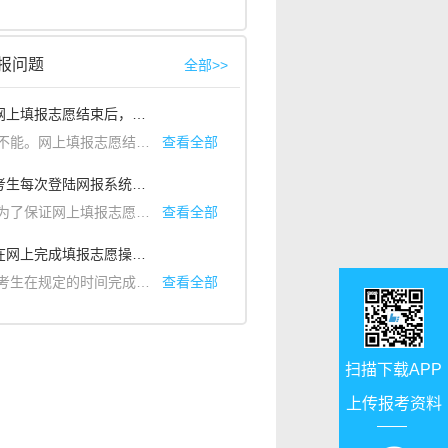
方面条件不符合而在志愿中不宜选报的专业。如果所填报志愿属于限报专业，即使高考成绩已达到投档线之上，也不能被录取。
乐、体育、美术专业志愿的考生，在同一批次的志愿栏内只能选报同一类专业的学校与专业，不能混报；已婚、不符合年龄和体检要求的学生不能填报军事院校的志愿。
报问题
全部>>
1. 问：网上填报志愿结束后，考生是否能申请更改志愿？
网上填报志愿结束后，任何人任何情况都不能更改志愿，这是招生录取纪律规定，若有人违反规定更改志愿，将按照教育部18令进行严肃处理。网上填报志愿结束后，所有考生的志愿数据库都要立即备份一份数据刻成光盘交纪检监督部门封存备查，接受纪检监督部门的监督。
查看全部
2. 问：考生每次登陆网报系统运行的时常是多少?
、中国音乐学院、北京电影学院、北京舞蹈学院、中国戏曲学院、天津音乐
保证网上填报志愿工作的顺利进行，考生每次登陆进入系统页面后进行操作的最长允许的时间为15分钟，显示屏右下角有”填报页面停留时间提示”窗口，如延时未”确认提交”，则系统自动退出，本次填报志愿操作无效.
查看全部
3. 问：在网上完成填报志愿操作后怎样安全退出?
生在规定的时间完成网上填报志愿操作后，必须点击安全退出按钮，退出系统，关闭浏览器，结束本次填报志愿操作。
查看全部
扫描下载APP
上传报考资料
扫