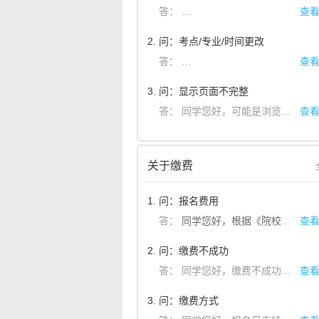
答：
同学您好，在报考过程中除了
查
2. 问：考点/专业/时间更改
答：
同学您好！根据《院校招生简
查
3. 问：显示页面不完整
答：
同学您好，可能是浏览器不适配，或者是显示字号不适配，您可以适当调整页面大小或者字号大小看看。感谢您的咨询！
查
关于缴费
1. 问：报名费用
答：
同学您好，
查
根据《院校招生简章》规定：网上交费视为考生已确认所有报名信息无误。交费成功后，考生不得退费。如果有相关的问题可以具体咨询相关院校
2. 问：缴费不成功
答：
同学您好，缴费不成功具体表现为缴费中断和支付问题。若您的问题为缴费中断，您可以尝试以下操作：打开艺术升APP“个人中心”-“我的支付”查看订单信息。如果未关闭，可以继续支付；如果已关闭，您需要重新操作生成新订单后重新支付。若您的问题为支付问题，您可以尝试以下操作：请您在30分钟订单超时后，重新提交新的订单并支付。若是问题仍然存在，您可以及时联系我们。千万不要着急！感谢咨询，祝您考试顺利，加油！
查
3. 问：缴费方式