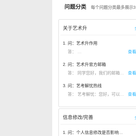
问题分类
每个问题分类最多展示3
关于艺术升
1. 问：艺术升作用
答：
同学您好，您可以随时随地通
查
2. 问：艺术升官方邮箱
答：
同学您好，我们的邮箱是：artstudent@yixianinfo.com。如果您有什么建议或者反馈您可以发送邮件到官方邮箱。感谢您的宝贵提议。
查
3. 问：艺考解忧热线
答：
艺考解忧：您好，可以登陆艺术升App，点击圈子，在这里您可以分享您的故事，会有艺术升小官和学姐学长帮您解忧的
查
信息修改/完善
1. 问：个人信息修改是否影响报考