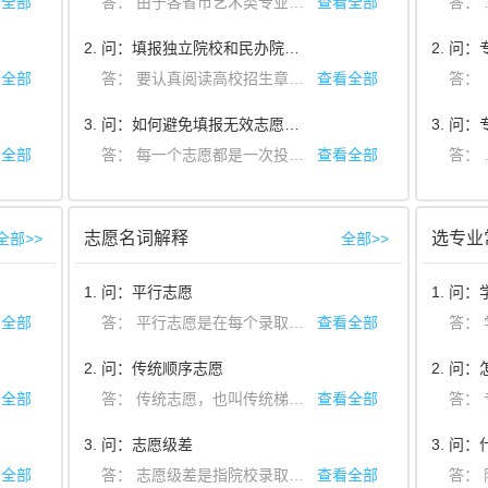
看全部
答：
由于各省市艺术类专业的录取批次、投档原则、录取原则等都不一样，需要参考具体生源省的教育考试院的政策规定，相关省政策规定详情请点击政策解读专栏。
查看全部
峰期间，电话咨询人数较多，推荐使用在线客服），服务时间为9:00-21：
2. 问：填报独立院校和民办院校时应注意什么问题？
：1.招生政策解读。2.一键测算专业院校录取概率。3.稳冲保院校。4
看全部
答：
要认真阅读高校招生章程，了解独立院校和民办院校的办学层次、专业情况、办学地点、收费标准等信息。由于独立院校和民办院校收费较高，考生在填报时一定要考虑家庭的经济承受能力，以免给家庭带来过重的负担。要填报有就读意愿的高校，避免志愿填报的盲目性和随意性。
查看全部
答：
“ 专
3. 问：如何避免填报无效志愿和错填志愿？
学校在
括：1.集合600多所院校，实现从考试难度、专业考试、地区、录取、
看全部
答：
每一个志愿都是一次投档机会，为了避免填报无效志愿，考生务必要认真阅读所读报考院校的招生章程和招生专业目录的内容，弄清要报考的院校和专业有没有特殊要求。例如：提前批次军事、公安院校要求军检面试合格；部分院校要求英语成绩不低于多少分；某些专业要求身高或者性别。如果不满足条件仍要填报，这个志愿就是无效的，从而浪费一个志愿。填报志愿信息时一定要认真检查和核对，避免填错。
查看全部
志愿名词解释
选专业
全部>>
全部>>
1. 问：平行志愿
看全部
答：
平行志愿是在每个录取批次的学校中，考生可填报若干个平行的院校，录取时，按“分数优先，遵循志愿”的原则进行投档。
查看全部
答：
学科
专业是在同一学科知识体系下派生
2. 问：传统顺序志愿
学科的目标是知识的发
看全部
答：
传统志愿，也叫传统梯度志愿、顺序志愿，是指按分数高低划定最低控制分数线，在同一录取批次中志愿优先，对同一志愿层次按分数高低投档。投档办法：在相同科类同一录取批次内，对每个院校按文科和理科的第一志愿考生先排序，然后按一定的比例[一般是1:(1.1〜1.2)]
查看全部
答：
专
由高分到低分向录取院校投档。录取时，在同一批次上线考生中，先录取第一志愿的考生，第一志愿录取结束后，才对第一志愿未被录取的考生进行下一个志愿的录取。已完成招生计划的院校结束本批次招生，未完成招生计划的院校才能录取下一个志愿的考生。
3. 问：志愿级差
看全部
答：
志愿级差是指院校录取非第一志愿考生时的分数差额。例如，某高校规定的志愿级差为20分，第一志愿调档分数线为600分，那么，第二志愿的调档分数线就为620分。许多院校在确定进档考生的专业时规定了专业志愿分数级差，简言之专业级差。
查看全部
答：
限