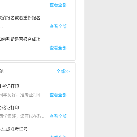
息修改需要提供相应证件进行审核，审核通过后不影响您后续的流程。
同学您好，报名流程为：注册
1）肖像拍摄要求：照片将会作为准考证照片使用：
查看全部
—
登录—考生信息完善（如果已完善，请忽
答：
感谢您的咨询！祝您
1、必须本人现拍，美颜证件照不行；
取得满意成绩！
：取消报名或者重新报名
2、五官必须清晰，背景必须是白色；
3、照片拍摄范围内不能有杂物；
生不得修改考点、时间、报考专业和退费。若是报错专业，您可以仔细查
核时间，如遇到报考高峰期，审核速度可能会比较慢，请同学们耐心等待
答：
同学您好，报名成功视为考生已确认所有报名信息无误，无法提供取消报
查看全部
2）证件要求：
1.复印件户口本不行，
：如何判断是否报名成功
2.扫描件，电子身份证可以。
答：
同学您好，手机端可以先点击“个人中心”-“我的支付”查看交费记录，然
查看全部
3）艺术类报考证：
1、只要带有14位考生号的证件都可上传认证，
2、可以是高考报名表，可以是准考证，可以是艺术类统考证
3、截图拍照都是可以的。
题
全部>>
4）视频录制：
1、并非考试内容，只是个人介绍，
：准考证打印
认证流程。
2、考生本人录制，没有服装，妆容限制。
定的时间内进入艺术升平台操作线上确认。具体线上确认的时间和流程，您
，准考证打印需要在电脑端操作，您可以使用电脑登录艺术升官网：www.artstudent.cn在线打印准考证，准考证可以多次打印。部分院校有公布具体的打印网址，需要登录院校网址进行打印，具体的院校地址可以查看相关院校的招生简章。招生简章您可以在我们的艺术升APP首页点击“院校”搜索相关院校查询。感谢咨询，
查看全部
。祝您考试顺利，
：合格证打印
可能是您的报考资料审核尚未通过，请在APP中确认，
您好，您可以在取得资格后关注院校方面相关信息，在规定时间内可以使用电脑端登录艺术升官网：www.artstudent.cn在线打印合格证，合格证可以多次打印。感谢您的咨询！祝您考试顺利，加油！
查看全部
2.可能是院校规定的
：未生成准考证号