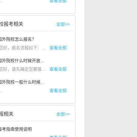
答：
同学您好，提示您未生成准考证号可能是您还未进行在线确认。如果您没
查看全部
校报考相关
全部>>
：国外院校怎么报名？
校招生网获知具体成绩查询时间和查询地址；了解成绩是在院校官网查询
好，报名流程如下：艺术升APP首页-国外院校-找到相应国家的院校-点击立即报名-支付报名费-完成报名。
查看全部
2. 问：国外院校什么时候开放报名
等院校及考点联合推出的线上报名系统，信息存储与阿里云、支付宝、袋
，请先确定您要报名的院校。再仔细阅读该校的招生简章，在简章中有报名的场次，根据您的时间安排选择相应场次即可。若是点击报名后显示简章中的场次没有开放，请联系艺术升工作人员。
查看全部
3. 问：国外院校一般什么时候开学？
名—考场查询 查询考场安排。
答：
不同国家开学时间略有差别：
查看全部
大部分是9月份开学(如：英国、韩国、中
报相关
全部>>
：报考指南使用说明