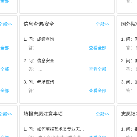
看全部
信息查询/安全
国外院
全部>>
全部>>
1. 问：成绩查询
1. 问
看全部
答：
同学您好，您可以通过查看相关院校的招生简章或院
查看全部
答：
您
2. 问：信息安全
看全部
答：
同学您好，艺术升是包括八大美院在内的国内多所高
查看全部
答：
您好
3. 问：考场查询
看全部
答：
同学您好，登录艺术升APP
查看全部
后，您可以点击 校考报
填报志愿注意事项
志愿填
全部>>
全部>>
1. 问：如何填报艺术类专业志愿？
1. 问