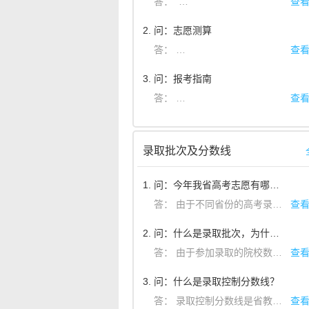
答：
查
艺术升客服：高峰期在线客服（高
2. 问：志愿测算
答：
同学您好，志愿测算的功能包括
查
3. 问：报考指南
答：
同学，您好。报考指南的内容包
查
录取批次及分数线
1. 问：今年我省高考志愿有哪几个录取批次？
答：
由于不同省份的高考录取批次安排均不同，我们专门设立了政策解读专栏为考生们答疑，想了解自己省份录取批次设置及其他招生政策解读的同学请移步至政策解读专栏查看。
查
2. 问：什么是录取批次，为什么要分批次录取？
答：
由于参加录取的院校数量多，层次多，各省一般安排不同类型的院校进行分批录取，因此形成录取批次。
查
除本科提前批外，批次越靠后，录取控制分数线会逐渐降低，所以前一批次没有被录取的同学，在后一批次还有选择的机会。
3. 问：什么是录取控制分数线？
答：
录取控制分数线是省教育考试院根据该省考生今年高考成绩情况和全国各招生院校在该省投放的招生计划等确定的各批次录取新生的成绩标准。艺术类专业录取控制分数线同时对文化成绩和专业成绩两方面做出规定。
查